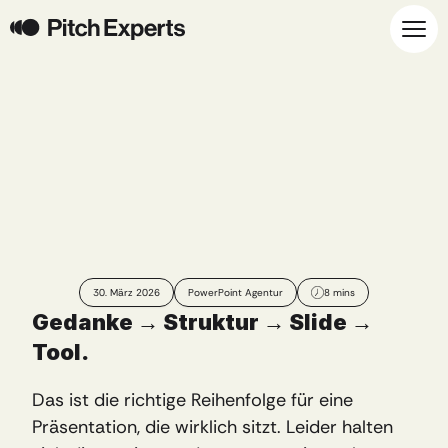
Welches
ist
das
beste
Präsentationstool?
Kleiner
Tipp:
Ihr
stellt
die
falsche
Frage
30. März 2026
PowerPoint Agentur
8 mins
Gedanke → Struktur → Slide → 
Tool.
Das ist die richtige Reihenfolge für eine 
Präsentation, die wirklich sitzt. Leider halten 