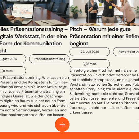
lles Präsentationstraining – 
Pitch – Warum jede gute 
gitale Werkstatt, in der eine 
Präsentation mit einer Reflex
Form der Kommunikation 
beginnt
eht
29. Juli 2026
PowerPoint A
August 2026
Präsentationstraining
9 mins
Ein erfolgreicher Pitch ist mehr als eine 
8 mins
Präsentation. Er verbindet persönliche P
es Präsentationstraining: Wie lassen sich 
und fachliche Kompetenz, um ein geme
 Präsenz und die Kompetenz für Online-
Verständnis zwischen Sprecher und Publ
ation entwickeln? Unser Artikel zeigt, 
schaffen. Storylining strukturiert die Idee
n virtuelles Präsentationstraining ein 
Slidewriting macht sie sichtbar, Storytell
ändiges Genre ist, wie der Coaching-
vertieft Schlüsselmomente, und Presenti
m digitalen Raum zu einer neuen Form 
baut Vertrauen auf. Die besten Pitches 
euung wird und wie sich auch über den 
überzeugen nicht nur – sie schaffen neu
irm echte Verbindungen, Vertrauen und 
Erkenntnisse.
kationskompetenz aufbauen lassen.