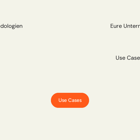
odologien 
Eure Unter
Use Case
Use Cases