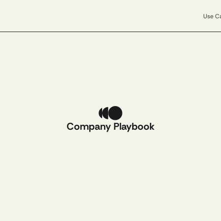
Use C
Company Playbook
Das
Playbook: