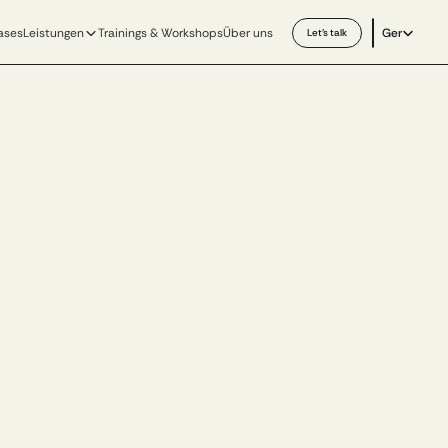
Select Langu
ases
Leistungen
Trainings & Workshops
Über uns
Ger
Let’s talk