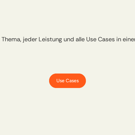
Geschäftsmodells
u
on
der
eigenen
Unter
m Thema, jeder Leistung und alle Use Cases in ei
Use Cases