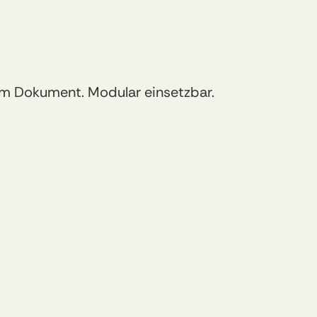
nd
erfolgreiche
nehmens-DNA.
nem Dokument. Modular einsetzbar.