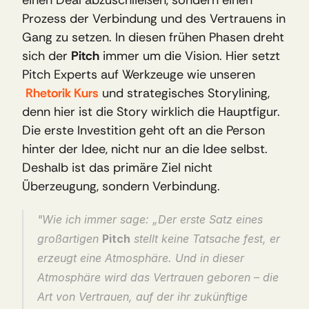
einen Deal abzuschließen, sondern einen 
Prozess der Verbindung und des Vertrauens in 
Gang zu setzen. In diesen frühen Phasen dreht 
sich der 
Pitch
 immer um die Vision. Hier setzt 
Pitch Experts auf Werkzeuge wie unseren
Rhetorik Kurs
 und strategisches Storylining, 
denn hier ist die Story wirklich die Hauptfigur. 
Die erste Investition geht oft an die Person 
hinter der Idee, nicht nur an die Idee selbst. 
Deshalb ist das primäre Ziel nicht 
Überzeugung, sondern Verbindung.
"Wie ich immer sage: „Der erste Satz eines 
großartigen 
Pitch
 stellt keine Tatsache fest, er 
erzeugt eine Atmosphäre. Und in dieser 
Atmosphäre wird das Vertrauen geboren – die 
Art von Vertrauen, auf der ihr zukünftige 