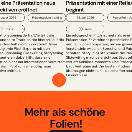
eine Präsentation neue 
Präsentation mit einer Reflex
ektiven eröffnet
beginnt
August 2026
Präsentationstraining
29. Juli 2026
PowerPoint A
11 mins
9 mins
ionstraining Berlin: Wie trifft die 
Ein erfolgreicher Pitch ist mehr als eine 
endealte Tradition der Rhetorik auf die 
Präsentation. Er verbindet persönliche P
 Geschäftskommunikation? Unser 
und fachliche Kompetenz, um ein geme
zeigt, wie Pitch Experts mit den 
Verständnis zwischen Sprecher und Publ
 Storylining, Slidewriting, Storytelling 
schaffen. Storylining strukturiert die Idee
entieren dabei hilft, dass eine 
Slidewriting macht sie sichtbar, Storytell
tion nicht nur Informationen vermittelt, 
vertieft Schlüsselmomente, und Presenti
 dem Publikum eine völlig neue 
baut Vertrauen auf. Die besten Pitches 
ive eröffnet.
überzeugen nicht nur – sie schaffen neu
Erkenntnisse.
Mehr als schöne 
Folien!