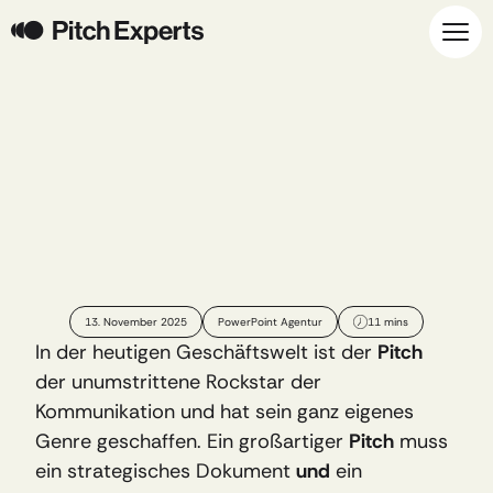
Der
Pitch-Balanceakt:
Wenn
Story
und
Business
ihren
Rhythmus
finden
13. November 2025
PowerPoint Agentur
11 mins
In der heutigen Geschäftswelt ist der 
Pitch
der unumstrittene Rockstar der 
Kommunikation und hat sein ganz eigenes 
Genre geschaffen. Ein großartiger 
Pitch
 muss 
ein strategisches Dokument 
und
 ein 